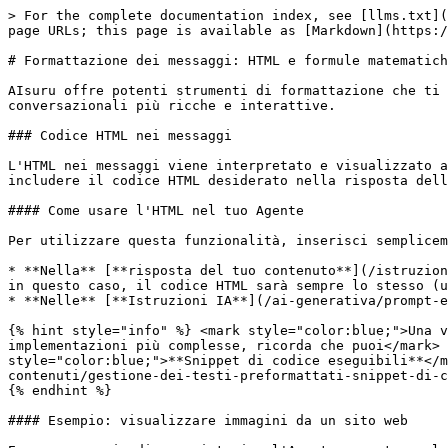
> For the complete documentation index, see [llms.txt](
page URLs; this page is available as [Markdown](https:/
# Formattazione dei messaggi: HTML e formule matematich
AIsuru offre potenti strumenti di formattazione che ti 
conversazionali più ricche e interattive.

### Codice HTML nei messaggi

L'HTML nei messaggi viene interpretato e visualizzato a
includere il codice HTML desiderato nella risposta dell
#### Come usare l'HTML nel tuo Agente

Per utilizzare questa funzionalità, inserisci semplicem
* **Nella** [**risposta del tuo contenuto**](/istruzion
in questo caso, il codice HTML sarà sempre lo stesso (u
* **Nelle** [**Istruzioni IA**](/ai-generativa/prompt-e
{% hint style="info" %} <mark style="color:blue;">Una v
implementazioni più complesse, ricorda che puoi</mark> 
style="color:blue;">**Snippet di codice eseguibili**</m
contenuti/gestione-dei-testi-preformattati-snippet-di-c
{% endhint %}

#### Esempio: visualizzare immagini da un sito web
