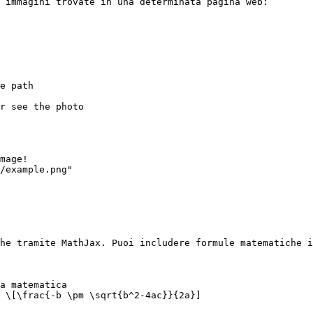
 immagini trovate in una determinata pagina web:

e path

r see the photo

mage!

/example.png"

he tramite MathJax. Puoi includere formule matematiche i