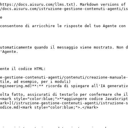
https://docs.aisuru.com/llms.txt). Markdown versions of 
/docs.aisuru.com/istruzione-gestione-contenuti-agenti/is
e

consentono di arricchire le risposte del tuo Agente con 
utomaticamente quando il messaggio viene mostrato. Non d
'Agente.

ente il codice HTML:

e-gestione-contenuti-agenti/contenuti/creazione-manuale-
tile, ad esempio, per i moduli)

ngineering.md)**:** ricorda di spiegare all'IA generativ
olta fatto, assicurati di testarlo per confermare che il
<mark style="color:blue;">**aggiungere codice JavaScript
ark>](/istruzione-gestione-contenuti-agenti/istruzione-s
odice.md)<mark style="color:blue;">.</mark>
