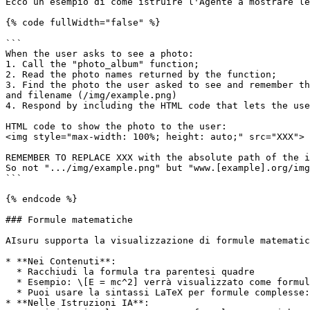
Ecco un esempio di come istruire l'Agente a mostrare le
{% code fullWidth="false" %}

```

When the user asks to see a photo:

1. Call the "photo_album" function;

2. Read the photo names returned by the function;

3. Find the photo the user asked to see and remember th
and filename (/img/example.png)

4. Respond by including the HTML code that lets the use
HTML code to show the photo to the user:

<img style="max-width: 100%; height: auto;" src="XXX">

REMEMBER TO REPLACE XXX with the absolute path of the i
So not ".../img/example.png" but "www.[example].org/img
```

{% endcode %}

### Formule matematiche

AIsuru supporta la visualizzazione di formule matematic
* **Nei Contenuti**:

  * Racchiudi la formula tra parentesi quadre

  * Esempio: \[E = mc^2] verrà visualizzato come formula matematica

  * Puoi usare la sintassi LaTeX per formule complesse: \[\frac{-b \pm \sqrt{b^2-4ac}}{2a}]

* **Nelle Istruzioni IA**:
