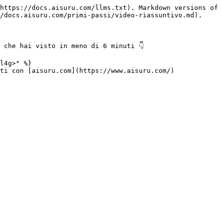
https://docs.aisuru.com/llms.txt). Markdown versions of 
/docs.aisuru.com/primi-passi/video-riassuntivo.md).

che hai visto in meno di 6 minuti 👇

l4g>" %}

ti con [aisuru.com](https://www.aisuru.com/)
